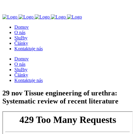
Domov
O nás
Služby
Články
Kontaktuje nás
Domov
O nás
Služby
Články
Kontaktuje nás
29 nov
Tissue engineering of urethra:
Systematic review of recent literature