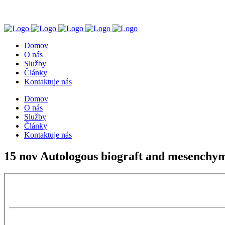
Domov
O nás
Služby
Články
Kontaktuje nás
Domov
O nás
Služby
Články
Kontaktuje nás
15 nov
Autologous biograft and mesenchymal